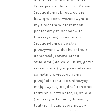
dni temu i miałam w sumie
życie jak na dłoni…dziciństwo
(zobaczłam jak rodzice się
bawią w domu wczasowym, a
my z siostrą w pidżamach
podladamy ze schodów to
towarzystwo), czas liceum
(zobaczyłam sylewstry
przeżywane w duchu Taize…),
dorosłość jeszcze przed
studiami ( dalekie Chiny, gdzie
razem z małą grupka rodaków
samotnie świętowaliśmy
przejście roku, bo Chińczycy
mają zwyczaj spędzać ten czas
rodzinnie przy kolacji), studia
(imprezy w Tatrach, domach,
teatrze). I dziś zapis nowy –