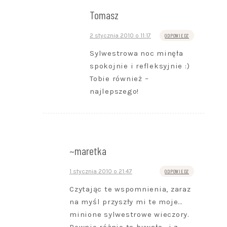
Tomasz
2 stycznia 2010 o 11:17
ODPOWIEDZ
Sylwestrowa noc minęła
spokojnie i refleksyjnie :)
Tobie również –
najlepszego!
~maretka
1 stycznia 2010 o 21:47
ODPOWIEDZ
Czytając te wspomnienia, zaraz
na myśl przyszły mi te moje…
minione sylwestrowe wieczory.