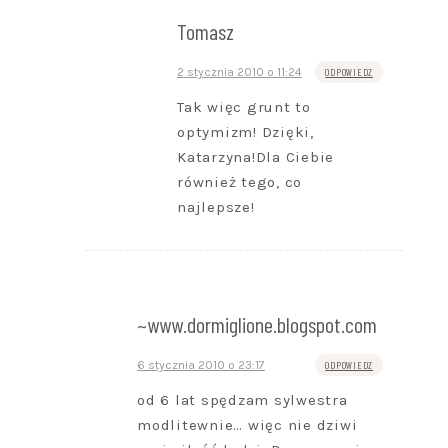
Tomasz
2 stycznia 2010 o 11:24
ODPOWIEDZ
Tak więc grunt to
optymizm! Dzięki,
Katarzyna!Dla Ciebie
również tego, co
najlepsze!
~www.dormiglione.blogspot.com
6 stycznia 2010 o 23:17
ODPOWIEDZ
od 6 lat spędzam sylwestra
modlitewnie… więc nie dziwi