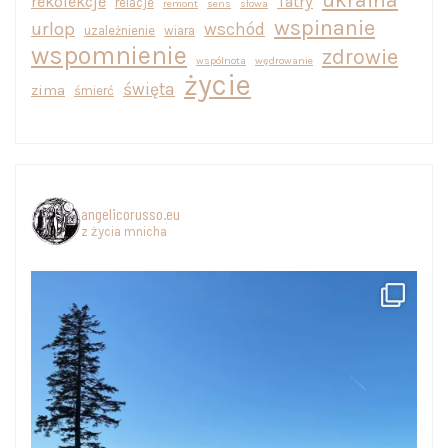
rekolekcje
Tatry
relacje
remont
sens
słowa
wspinanie
urlop
wschód
uzależnienie
wiara
wspomnienie
zdrowie
wspólnota
wędrowanie
życie
święta
zima
śmierć
angelicorusso.eu
z życia mnicha