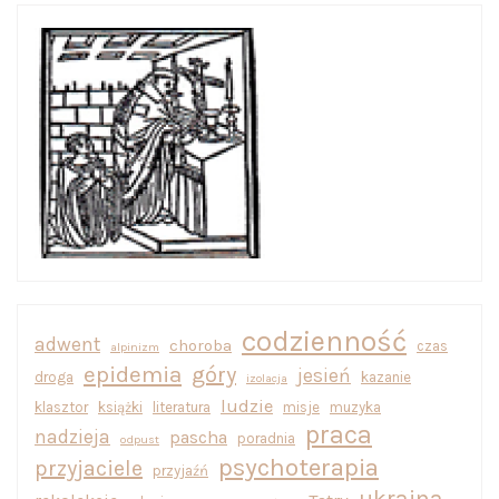
codzienność
adwent
choroba
czas
alpinizm
epidemia
góry
jesień
droga
kazanie
izolacja
ludzie
klasztor
książki
literatura
misje
muzyka
praca
nadzieja
pascha
poradnia
odpust
psychoterapia
przyjaciele
przyjaźń
ukraina