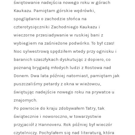
świętowanie nadejścia nowego roku w górach
Kaukazu. Pamiętam górskie wędrówki,
spoglądanie o zachodzie słońca na
czterotysięczniki Zachodniego Kaukazu i
wieczorne przesiadywanie w ruskiej bani z
wybiegiem na zaśnieżone podwórko. To był czas!
Noc sylwestrową spędziłem wtedy przy ognisku i
baranich szaszłykach dyskutując z dopiero, co
poznaną brygadą młodych ludzi z Rostowa nad
Donem. Dwa lata później natomiast, pamiętam jak
puszczaliśmy petardy z okna w wieżowcu,
świętując nadejście nowego roku na prywatce u
znajomych.
Po powrocie do kraju zdobywałem Tatry, tak
świątecznie i noworoczno, w towarzystwie
przyjaciół z Hannoveru. Rok później był wieczór
czytelniczy. Pochylałem się nad literaturą, która