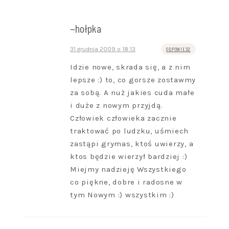
~hołpka
31 grudnia 2009 o 18:13
ODPOWIEDZ
Idzie nowe, skrada się, a z nim
lepsze :) to, co gorsze zostawmy
za sobą. A nuż jakies cuda małe
i duże z nowym przyjdą.
Człowiek człowieka zacznie
traktować po ludzku, uśmiech
zastąpi grymas, ktoś uwierzy, a
ktos będzie wierzył bardziej :)
Miejmy nadzieję Wszystkiego
co piękne, dobre i radosne w
tym Nowym :) wszystkim :)