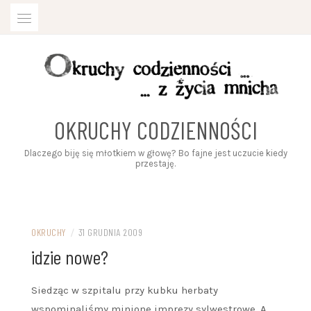
Przejdź
do
treści
OKRUCHY CODZIENNOŚCI
Dlaczego biję się młotkiem w głowę? Bo fajne jest uczucie kiedy
przestaję.
OKRUCHY
/
31 GRUDNIA 2009
idzie nowe?
Siedząc w szpitalu przy kubku herbaty
wspominaliśmy minione imprezy sylwestrowe. A