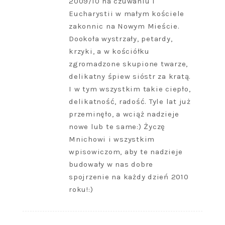
2009/10 na czuwaniu i
Eucharystii w małym kościele
zakonnic na Nowym Mieście.
Dookoła wystrzały, petardy,
krzyki, a w kościółku
zgromadzone skupione twarze,
delikatny śpiew sióstr za kratą.
I w tym wszystkim takie ciepło,
delikatność, radość. Tyle lat już
przeminęło, a wciąż nadzieje
nowe lub te same:) Życzę
Mnichowi i wszystkim
wpisowiczom, aby te nadzieje
budowały w nas dobre
spojrzenie na każdy dzień 2010
roku!:)