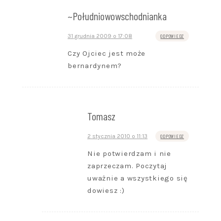
~Południowowschodnianka
31 grudnia 2009 o 17:08
ODPOWIEDZ
Czy Ojciec jest może
bernardynem?
Tomasz
2 stycznia 2010 o 11:13
ODPOWIEDZ
Nie potwierdzam i nie
zaprzeczam. Poczytaj
uważnie a wszystkiego się
dowiesz :)