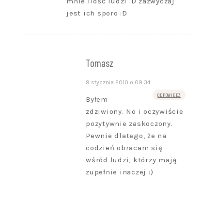
mnie ilość ludzi :D zazwyczaj
jest ich sporo :D
Tomasz
9 stycznia 2010 o 09:34
ODPOWIEDZ
Byłem
zdziwiony. No i oczywiście
pozytywnie zaskoczony.
Pewnie dlatego, że na
codzień obracam się
wśród ludzi, którzy mają
zupełnie inaczej :)