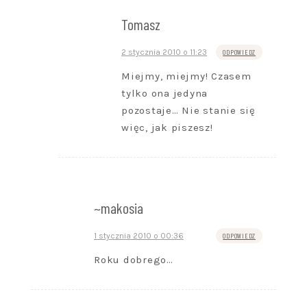
Tomasz
2 stycznia 2010 o 11:23
ODPOWIEDZ
Miejmy, miejmy! Czasem
tylko ona jedyna
pozostaje… Nie stanie się
więc, jak piszesz!
~makosia
1 stycznia 2010 o 00:36
ODPOWIEDZ
Roku dobrego…