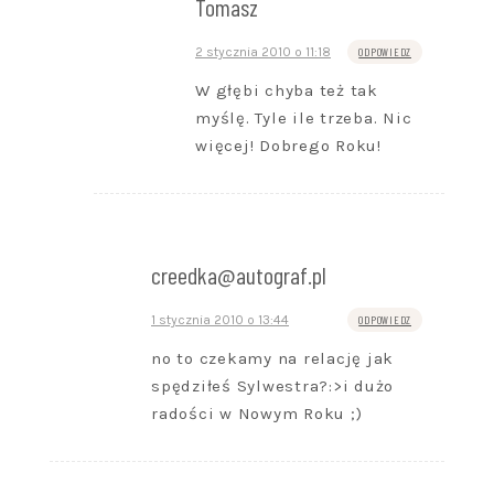
Tomasz
2 stycznia 2010 o 11:18
ODPOWIEDZ
W głębi chyba też tak
myślę. Tyle ile trzeba. Nic
więcej! Dobrego Roku!
creedka@autograf.pl
1 stycznia 2010 o 13:44
ODPOWIEDZ
no to czekamy na relację jak
spędziłeś Sylwestra?:>i dużo
radości w Nowym Roku ;)