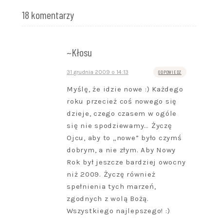
18 komentarzy
~Kłosu
31 grudnia 2009 o 14:13
ODPOWIEDZ
Myślę, że idzie nowe :) Każdego
roku przecież coś nowego się
dzieje, czego czasem w ogóle
się nie spodziewamy… Życzę
Ojcu, aby to „nowe” było czymś
dobrym, a nie złym. Aby Nowy
Rok był jeszcze bardziej owocny
niż 2009. Życzę również
spełnienia tych marzeń,
zgodnych z wolą Bożą.
Wszystkiego najlepszego! :)